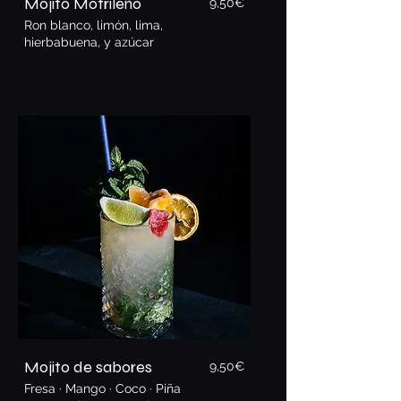
Mojito Motrileño
9,50€
Ron blanco, limón, lima,
hierbabuena, y azúcar
Mojito de sabores
9,5
0€
Fresa · Mango · Coco · Piña