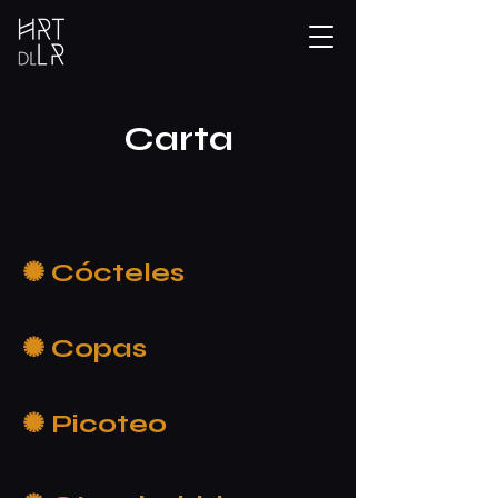
Carta
✺ Cócteles
✺ Copas
✺ Picoteo