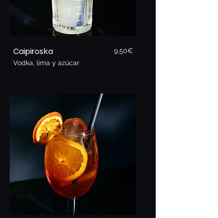
Caipiroska
9,5
0€
Vodka, lima y azúcar