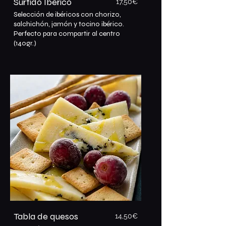
Surtido Ibérico
17,5
0€
Selección de ibéricos con chorizo,
salchichón, jamón y tocino ibérico.
Perfecto para compartir al centro
(140gr.)
Tabla de quesos
14,5
0€