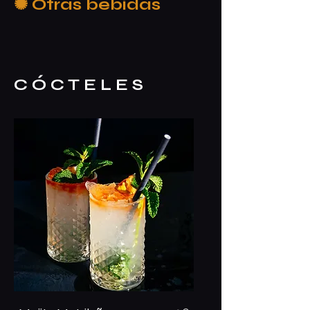
✺ Otras bebidas
C Ó C T E L E S