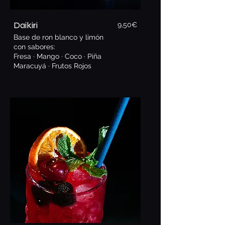
Daikiri
9,5
0€
Base de ron blanco y limón
con sabores:
Fresa · Mango · Coco · Piña
Maracuyá · Frutos Rojos