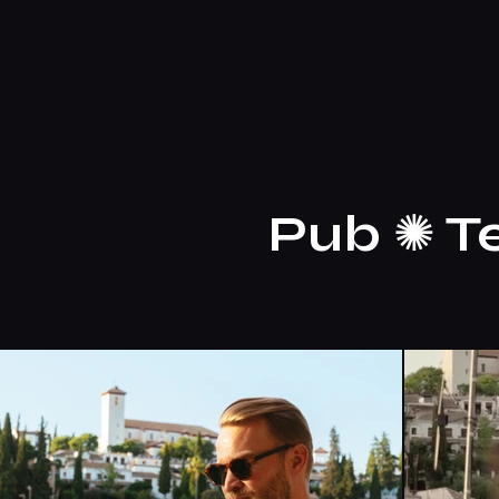
Pub
✺
T