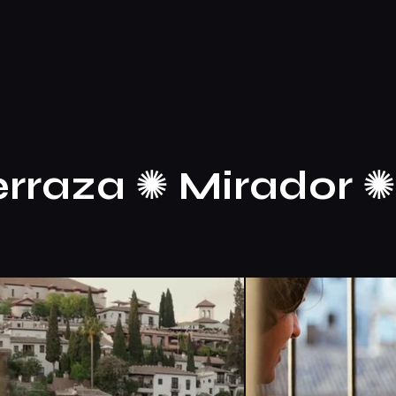
erraza
✺
Mirador
✺