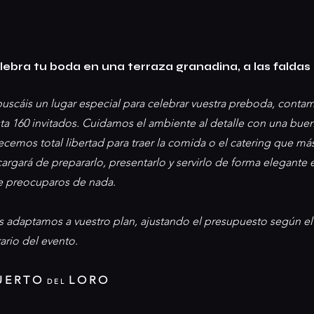
lebra tu boda en una terraza granadina, a las faldas
buscáis un lugar especial para celebrar vuestra preboda, cont
ta 160 invitados. Cuidamos el ambiente al detalle con una bue
ecemos total libertad para traer la comida o el catering que má
argará de prepararlo, presentarlo y servirlo de forma elegante
 preocuparos de nada.
 adaptamos a vuestro plan, ajustando el presupuesto según el 
ario del evento.
U E R T O
L O R O
D E L