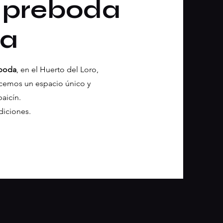
u preboda
da
eboda
, en el Huerto del Loro,
ecemos un espacio único y
aicín.
diciones.