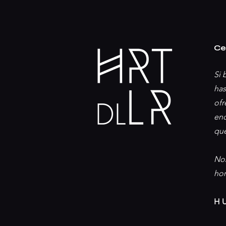
Ce
Si 
has
ofr
enc
que
Nos
hor
H 